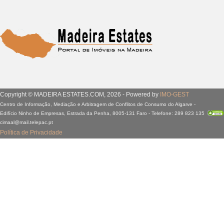
Copyright © MADEIRA ESTATES.COM, 2026 - Powered by
IMO-GEST
Centro de Informação, Mediação e Arbitragem de Conflitos de Consumo do Algarve -
Edifício Ninho de Empresas, Estrada da Penha, 8005-131 Faro - Telefone: 289 823 135
cimaal@mail.telepac.pt
Política de Privacidade