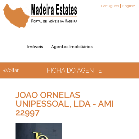
Português
English
Imóveis
Agentes Imobiliários
FICHA DO AGENTE
«Voltar
Registo de Agentes
Parceiros
Contactos
JOAO ORNELAS
UNIPESSOAL, LDA - AMI
22997