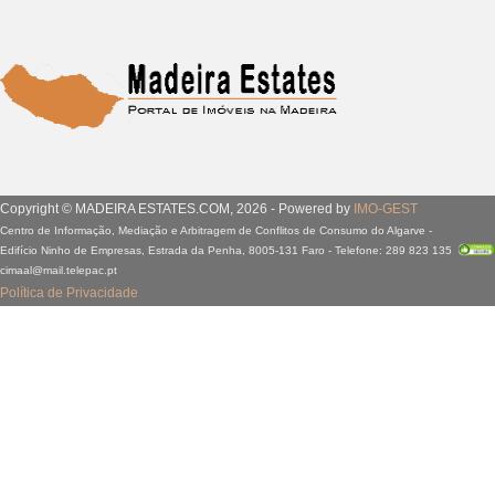
Copyright © MADEIRA ESTATES.COM, 2026 - Powered by
IMO-GEST
Centro de Informação, Mediação e Arbitragem de Conflitos de Consumo do Algarve -
Edifício Ninho de Empresas, Estrada da Penha, 8005-131 Faro - Telefone: 289 823 135
cimaal@mail.telepac.pt
Política de Privacidade