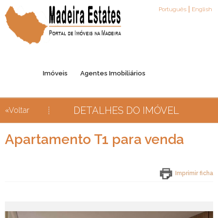
Português
English
Imóveis
Agentes Imobiliários
DETALHES DO IMÓVEL
«Voltar
Registo de Agentes
Parceiros
Contactos
Apartamento T1 para venda
Imprimir ficha