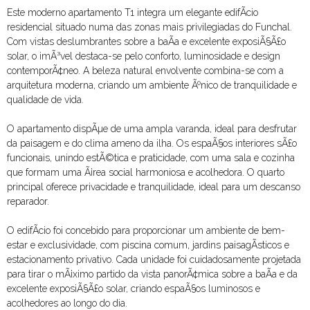
Este moderno apartamento T1 integra um elegante edifÃ­cio
residencial situado numa das zonas mais privilegiadas do Funchal.
Com vistas deslumbrantes sobre a baÃ­a e excelente exposiÃ§Ã£o
solar, o imÃ³vel destaca-se pelo conforto, luminosidade e design
contemporÃ¢neo. A beleza natural envolvente combina-se com a
arquitetura moderna, criando um ambiente Ãºnico de tranquilidade e
qualidade de vida.
O apartamento dispÃµe de uma ampla varanda, ideal para desfrutar
da paisagem e do clima ameno da ilha. Os espaÃ§os interiores sÃ£o
funcionais, unindo estÃ©tica e praticidade, com uma sala e cozinha
que formam uma Ã¡rea social harmoniosa e acolhedora. O quarto
principal oferece privacidade e tranquilidade, ideal para um descanso
reparador.
O edifÃ­cio foi concebido para proporcionar um ambiente de bem-
estar e exclusividade, com piscina comum, jardins paisagÃ­sticos e
estacionamento privativo. Cada unidade foi cuidadosamente projetada
para tirar o mÃ¡ximo partido da vista panorÃ¢mica sobre a baÃ­a e da
excelente exposiÃ§Ã£o solar, criando espaÃ§os luminosos e
acolhedores ao longo do dia.