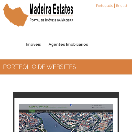
Português
English
Imóveis
Agentes Imobiliários
PORTFÓLIO DE WEBSITES
Registo de Agentes
Parceiros
Contactos